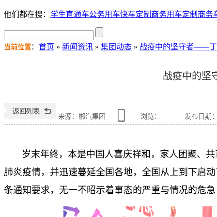
他们都在搜：
学生直通车
公务用车
快车定制
商务用车定制
商务
：
首页
»
新闻资讯
»
集团动态
»
战疫中的坚守者——丁
当前位置
战疫中的坚
来源：郴汽集团
浏览：
-
发布日期：202
岁末年终，本是中国人喜庆祥和，家人团聚、共
肺炎疫情，并迅速蔓延全国各地，全国从上到下启动
条通知要求，无一不昭示着事态的严重与情况的危急