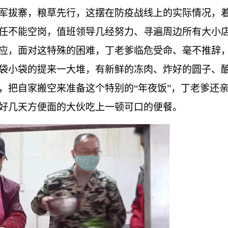
军拔寨，粮草先行，这摆在防疫战线上的实际情况，
任不能空岗，值班领导几经努力、寻遍周边所有大小
应，面对这特殊的困难，丁老爹临危受命、毫不推辞
袋小袋的提来一大堆，有新鲜的冻肉、炸好的圆子、
，把自家搬空来准备这个特别的“年夜饭”，丁老爹还
好几天方便面的大伙吃上一顿可口的便餐。