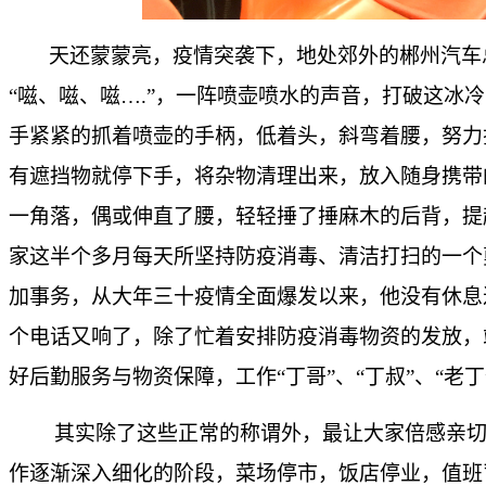
天还蒙蒙亮，疫情突袭下，地处郊外的郴州汽车
“
嗞
、
嗞
、
嗞
…
.
”，一阵喷壶喷水的声音，打破这冰
手紧紧的抓着喷壶的手柄，低着头，斜弯着腰，努力
有遮挡物就停下手，将杂物清理出来，放入随身携带
一角落，偶或伸直了腰，轻轻捶了捶麻木的后背，提
家这半个多月每天所坚持防疫消毒、清洁打扫的一个
加事务，从大年三十疫情全面爆发以来，他没有休息
个电话又响了，除了忙着安排防疫消毒物资的发放，
好后勤服务与物资保障，工作“丁哥”、“丁叔”、“老
其实除了这些正常的称谓外，最让大家倍感亲切
作逐渐深入细化的阶段，菜场停市，饭店停业，值班