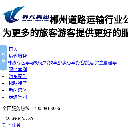
郴州道路运输行业
为更多的旅客游客提供更好的
首页
运输服务
班线出行
包车服务
定制快车
旅游用车
行包快运
学生直通车
服务案例
汽车配件
郴味特产
新闻媒体
走进集团
全国服务热线：
400-081-9006
CO. WEB SITES
旗下业务