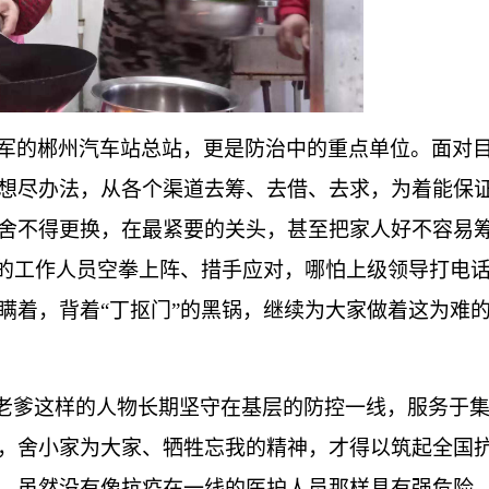
军的郴州汽车站总站，更是防治中的重点单位。面对
想尽办法，从各个渠道去筹、去借、去求，为着能保
舍不得更换，在最紧要的关头，甚至把家人好不容易
沿的工作人员空拳上阵、措手应对，哪怕上级领导打电
瞒着，背着“丁抠门”的黑锅，继续为大家做着这为难
丁老爹这样的人物长期坚守在基层的防控一线，服务于
，舍小家为大家、牺牲忘我的精神，才得以筑起全国
，虽然没有像抗疫在一线的医护人员那样具有强危险