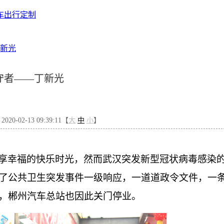
车出行定制
新光
守者——丁新光
0-02-13 09:39:11【
大
中
小
】
享幸福的快乐时光，然而武汉突发新型冠状病毒感染
了公共卫生突发事件一级响应，一道道政令文件，一
，郴州汽车总站也因此关门停业。