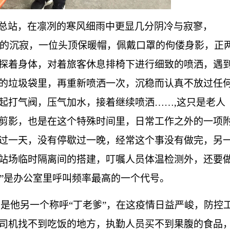
总站，在凛冽的寒风细雨中更显几分阴冷与寂寥，
冷的沉寂，一位头顶保暖帽，佩戴口罩的佝偻身影，正
探着身体，对着旅客休息排椅下进行细致的喷洒，遇
的垃圾袋里，再重新喷洒一次，沉稳而认真不放过任
起打气阀，压气加水，接着继续喷洒……
,
这只是老人
剪影，也是在这个特殊时间里，日常工作之外的一项
过一天，没有停歇过一晚，经常这个事没有做完，另
站场临时隔离间的搭建，叮嘱人员体温检测外，还要
丁”是办公室里呼叫频率最高的一个代号。
是他另一个称呼“丁老爹”，在这疫情日益严峻，防控
司机找不到吃饭的地方，执勤人员买不到果腹的食品