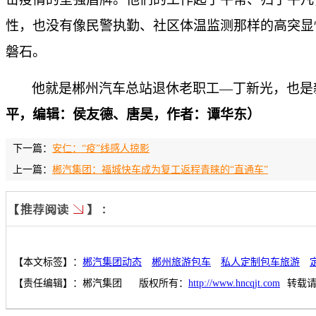
性，也没有像民警执勤、社区体温监测那样的高突显
磐石。
他就是郴州汽车总站退休老职工—丁新光，也是
平，编辑：侯友德、唐昊，作者：谭华东）
下一篇：
安仁：“疫”线感人掠影
上一篇：
郴汽集团：福城快车成为复工返程青睐的“直通车”
【本文标签】：
郴汽集团动态
郴州旅游包车
私人定制包车旅游
【责任编辑】：
郴汽集团
版权所有：
http://www.hncqjt.com
转载