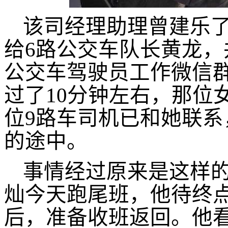
该司经理助理曾建乐
给
6路公交车队长黄龙
公交车驾驶员工作微信
过了10分钟左右，那位
位9路车司机已和她联
的途中。
事情经过原来是这样
灿今天跑尾班，他待终
后，准备收班返回。他