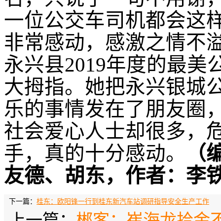
一位公交车司机都会这
非常感动，感激之情不
永兴县
2019年度的最
大拇指。她把永兴银城
乐的事情发在了朋友圈
社会爱心人士却很多，
手，真的十分感动。
（
友德、胡东，作者：李
下一篇：
桂东：欧阳锋一行到桂东新汽车站调研指导安全生产工作
上一篇：
郴客：崔海龙拾金