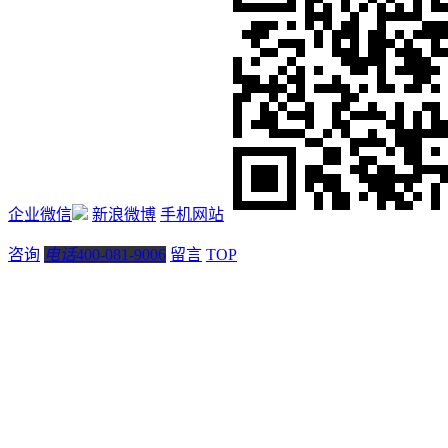
企业微信
新浪微博
手机网站
咨询
电话
400-081-9006
留言
TOP