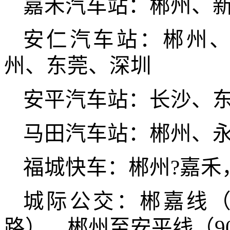
嘉禾汽车站：郴州、
安仁汽车站：郴州
州、东莞、深圳
安平汽车站：长沙、
马田汽车站：郴州、
福城快车：郴州
?嘉禾
城际公交：郴嘉线
路）、郴州至安平线（9