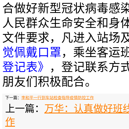
合做好新型冠状病毒感
人民群众生命安全和身
文件要求，凡进入站场
觉佩戴口罩
，乘坐客运
登记表》
，登记联系方
朋友们积极配合。
下一篇：
李和平一行到车站检查指导疫情防控工作
上一篇：
万华：认真做好班
作