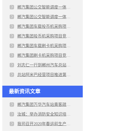
郴汽集团公交智能调度一体机采购项目中标（成交）公告
郴汽集团公交智能调度一体机采购项目竞争性磋商邀请公告
郴汽集团车载投币机采购项目中标（成交）公告
郴汽集团投币机采购项目竞争性磋商邀请公告
郴汽集团车载刷卡机采购项目中标（成交）公告
郴汽集团刷卡机采购项目竞争性磋商邀请公告
刘志仁一行到郴州汽车总站建设项目现场进行调研指导工作
总站阿米巴经营项目推进第六次研讨会议召开
最新资讯文章
郴汽集团万华汽车站乘客疏忽丢失钱包 车站人员齐心找回
汝城：举办消防安全知识培训暨消防演练活动
我司召开2020年春运前生产工作调度会