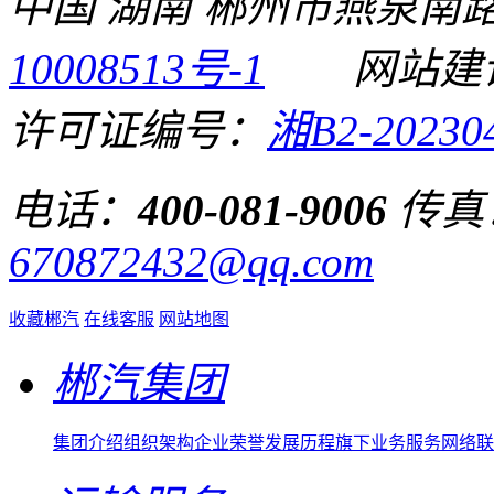
中国 湖南 郴州市燕泉南
10008513号-1
网站建
许可证编号：
湘B2-20230
电话：
400-081-9006
传真：
670872432@qq.com
收藏郴汽
在线客服
网站地图
郴汽集团
集团介绍
组织架构
企业荣誉
发展历程
旗下业务
服务网络
联