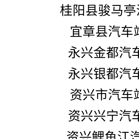
桂阳县骏马亭
宜章县汽车
永兴金都汽
永兴银都汽
资兴市汽车
资兴兴宁汽
资兴鲤鱼江