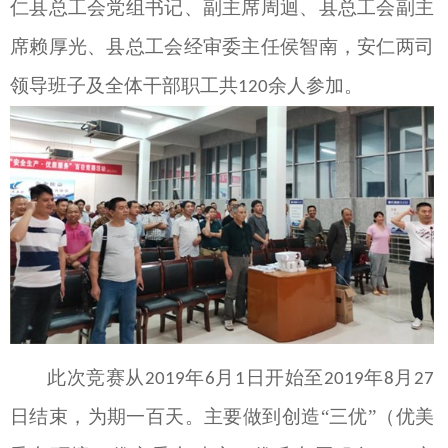
仁县总工会党组书记、副主席周
迴
、县总工会副主
席赖厚光、县总工会经审委主任侯智南，安仁两司
领导班子及全体干部职工共
余人参加。
120
此次竞赛从
年
月
日开始至
年
月
2019
6
1
2019
8
27
日结束，为期一百天。主要做到创造
“三优”（优美